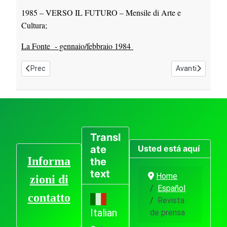
1985 – VERSO IL FUTURO – Mensile di Arte e
Cultura;
La Fonte - gennaio/febbraio 1984
Articolo precedente: Esposizioni- Rassegne d'arte
Articolo success
Prec
Avanti
Transl
Usted está aquí
ate
Informa
the
text
Home
zioni di
Español
contatto
Revista
Italian
de prensa