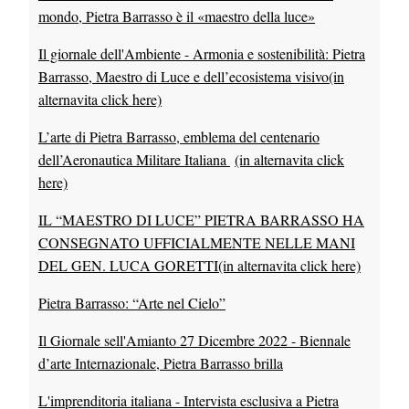
mondo, Pietra Barrasso è il «maestro della luce»
Il giornale dell'Ambiente - Armonia e sostenibilità: Pietra
Barrasso, Maestro di Luce e dell’ecosistema visivo
(in
alternavita click here)
L’arte di Pietra Barrasso, emblema del centenario
dell’Aeronautica Militare Italiana
(in alternavita click
here)
IL “MAESTRO DI LUCE” PIETRA BARRASSO HA
CONSEGNATO UFFICIALMENTE NELLE MANI
DEL GEN. LUCA GORETTI
(in alternavita click here)
Pietra Barrasso: “Arte nel Cielo”
Il Giornale sell'Amianto 27 Dicembre 2022 - Biennale
d’arte Internazionale, Pietra Barrasso brilla
L'imprenditoria italiana - Intervista esclusiva a Pietra