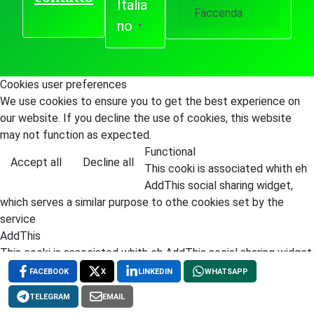
Italia
Faccenda
no
▼
Cookies user preferences
We use cookies to ensure you to get the best experience on
our website. If you decline the use of cookies, this website
may not function as expected.
Functional
Accept all
Decline all
This cooki is associated whith eh
AddThis social sharing widget,
which serves a similar purpose to othe cookies set by the
service
AddThis
This cooki is associated whith eh AddThis social sharing widget,
it stores an updated page share count
FACEBOOK
X
LINKEDIN
WHATSAPP
Save
Accept
Decline
TELEGRAM
EMAIL