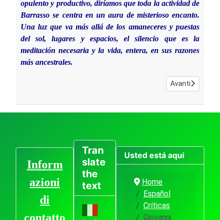
opulento y productivo, diríamos que toda la actividad de
Barrasso se centra en un aura de misterioso encanto.
Una luz que va más allá de los amaneceres y puestas
del sol, lugares y espacios, el silencio que es la
meditación necesaria y la vida, entera, en sus razones
más ancestrales.
Articolo successi
Avanti
Tran
Usted está aquí
slate
Inform
the
azioni
Home
text
Español
di
Críticas
contatto
Giovanni