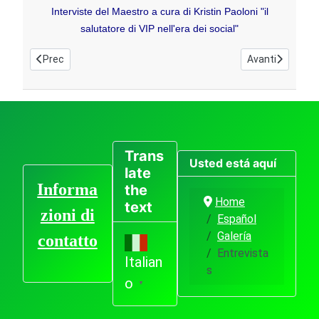
Interviste del Maestro a cura di Kristin Paoloni
"
il
salutatore di VIP nell'era dei social"
Articolo precedente: Galleria Video
Articolo succes
Prec
Avanti
Trans
Usted está aquí
late
Informa
the
Home
text
zioni di
Español
Galería
contatto
Entrevista
Italian
s
o
▼