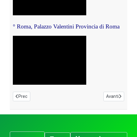
°
 Roma, Palazzo Valentini 
Provincia di Roma
Articolo precedente: Intervista - artista e storici dell'arte
Articolo succe
Prec
Avanti