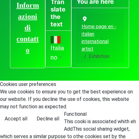
You are here
Tran
Inform
slate
azioni
the
text
Home page en -
di
italian
contatt
international
Italia
artist
o
Exhibition
no
▼
Cookies user preferences
We use cookies to ensure you to get the best experience on
our website. If you decline the use of cookies, this website
may not function as expected.
Functional
Accept all
Decline all
This cooki is associated whith eh
AddThis social sharing widget,
which serves a similar purpose to othe cookies set by the