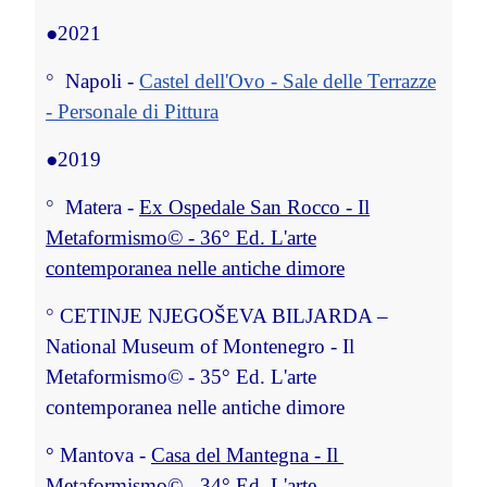
●
2021
° 
Napoli -
Castel dell'Ovo - Sale delle Terrazze
- Personale di Pittura
●
2019
° 
Matera -
Ex Ospedale San Rocco - Il
Metaformismo© - 36° Ed. L'arte
contemporanea nelle antiche dimore
° 
CETINJE NJEGOŠEVA BILJARDA –
National Museum of Montenegro
- Il
Metaformismo© - 35° Ed. L'arte
contemporanea nelle antiche dimore
°
 Mantova - 
Casa del Mantegna - Il 
Metaformismo© - 34° Ed. L'arte 