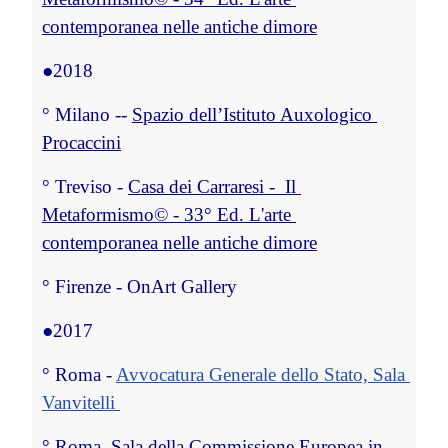
contemporanea nelle antiche dimore
●
2018
°
 Milano 
-- 
Spazio dell’Istituto Auxologico 
Procaccini
°
 Treviso - 
Casa dei Carraresi -  Il 
Metaformismo© - 33° Ed. L'arte 
contemporanea nelle antiche dimore
°
 Firenze - OnArt Gallery
●
2017
°
 Roma - 
Avvocatura Generale dello Stato, Sala 
Vanvitelli 
°
 Roma, Sala della Commissione Europea in 