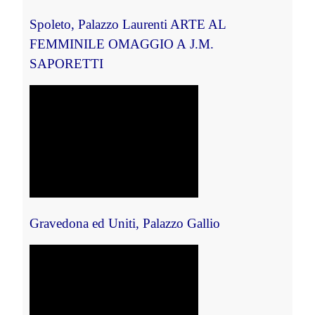
Spoleto, Palazzo Laurenti 
ARTE AL
FEMMINILE
OMAGGIO A
J.M.
SAPORETTI
Gravedona ed Uniti, Palazzo Gallio 