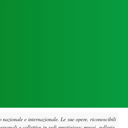
o nazionale e internazionale. Le sue opere, riconoscibili
rsonali e collettive in sedi prestigiose: musei, gallerie,