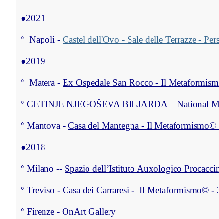
●
2021
° 
Napoli -
Castel dell'Ovo - Sale delle Terrazze - Per
●
2019
° 
Matera -
Ex Ospedale San Rocco - Il Metaformismo
° 
CETINJE NJEGOŠEVA BILJARDA – National Mu
°
 Mantova - 
Casa del Mantegna - Il Metaformismo© -
●
2018
°
 Milano 
-- 
Spazio dell’Istituto Auxologico Procacci
°
 Treviso - 
Casa dei Carraresi -  Il Metaformismo© - 
°
 Firenze - OnArt Gallery