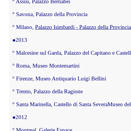
°
 Assisi, Palazzo Bernabei
°
 Savona, Palazzo della Provincia
°
 Milano, 
Palazzo Isimbardi - Palazzo della Provinci
●
2013
°
 Malcesine sul Garda, Palazzo del Capitano e Castel
°
 Roma, Museo Montemartini
°
 Firenze, Museo Antiquario Luigi Bellini
°
 Trento, Palazzo della Ragione
°
 Santa Marinella, Castello di Santa Severa
Museo del
●
2012
°
 Montreal, Galerie Espace