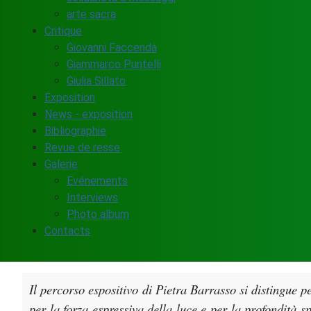
arte sacra
Critique
Giovanni Faccenda
Giammarco Puntelli
Giulia Sillato
Exposition
News - exposition
Bibliographie
Revue de resse
Galerie
Evénements
Interviews
Photo album
Contacts
Il percorso espositivo di Pietra Barrasso si distingue p
per la forza espressiva della luce e per la profondità sp