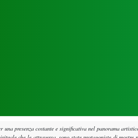
er una presenza costante e significativa nel panorama artistic
irituale che le attraversa, sono state protagoniste di mostre pe