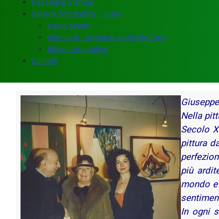
Rassegna Stampa
Galleria fotografica - video
Video eventi
Intervista - artista e storici dell'arte
Album fotografico
Contatti
Giuseppe 
Nella pit
Secolo XX
pittura d
perfezion
più ardit
mondo e d
sentiment
In ogni s