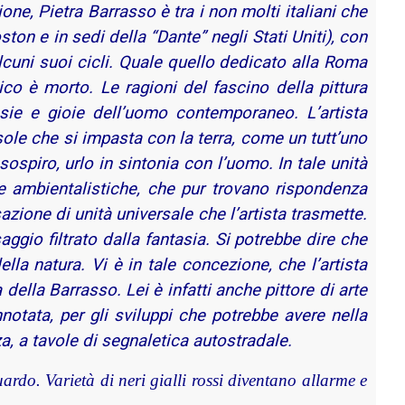
one, Pietra Barrasso è tra i non molti italiani che
ton e in sedi della “Dante” negli Stati Uniti), con
alcuni suoi cicli. Quale quello dedicato alla Roma
co è morto. Le ragioni del fascino della pittura
ie e gioie dell’uomo contemporaneo. L’artista
 sole che si impasta con la terra, come un tutt’uno
ospiro, urlo in sintonia con l’uomo. In tale unità
ie ambientalistiche, che pur trovano rispondenza
azione di unità universale che l’artista trasmette.
ggio filtrato dalla fantasia. Si potrebbe dire che
ella natura. Vi è in tale concezione, che l’artista
 della Barrasso. Lei è infatti anche pittore di arte
otata, per gli sviluppi che potrebbe avere nella
za, a tavole di segnaletica autostradale.
uardo. Varietà di neri gialli rossi diventano allarme e