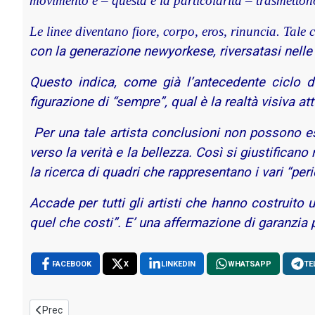
movimento e – questa è la particolarità – trasmettono 
Le linee diventano fiore, corpo, eros, rinuncia. Tale c
con la generazione newyorkese, riversatasi nelle 
Questo indica, come già l’antecedente ciclo del
figurazione di “sempre”, qual è la realtà visiva at
Per una tale artista conclusioni non possono es
verso la verità e la bellezza. Così si giustifica
la ricerca di quadri che rappresentano i vari “peri
Accade per tutti gli artisti che hanno costruito u
quel che costi”. E’ una affermazione di garanzia 
FACEBOOK
X
LINKEDIN
WHATSAPP
TE
Articolo precedente: Alfio Borghese - sulla scia degli insegname
Prec