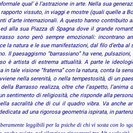
nformale qual’ è l’astrazione in arte. Nella sua generazi
rapporto vissuto, in viaggi e mostre (quali quelle a Bos
nti d’arte internazionali. A questo hanno contribuito 
ed alla sua Piazza di Spagna dove il grande romanti
rrasso sono però sempre emozionali: incontrano ans
e la natura e le sue manifestazioni, dal filo d’erba al
o. Il paesaggismo “barrassiano” ha vene, pulsazioni, s
so è artista di estrema attualità. A parte le ideolog
a in tale visione “fraterna” con la natura, conta la sens
viene nella serenità, o nella tempestosità, di un paesa
a della Barrasso realizza, oltre che l’aspetto, l’anima d
 un sentimento di religiosità, che risponde alla persona
la sacralità che di cui il quadro vibra. Va anche ann
 dedicata ad una rigorosa geometria ispirata, in parten
liberamente leggibili per la psiche di chi vi sosta con lo sg