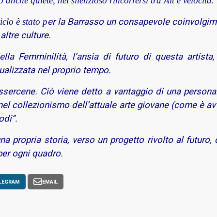
anche quiete, nel silenzioso rincorrersi tra Alt e velocità.
iclo è stato p
er la Barrasso un consapevole coinvolgimen
altre culture.
la Femminilità, l’ansia di futuro di questa artista
tualizzata nel proprio tempo.
sercene. Ciò viene detto a vantaggio di una personali
no nel collezionismo dell’attuale arte giovane (come è a
odi”.
na propria storia, verso un progetto rivolto al futuro,
per ogni quadro.
LEGRAM
EMAIL
nti di Paul Klee