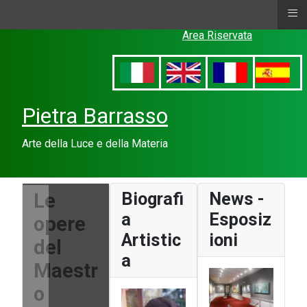
≡
Area Riservata
Pietra Barrasso
Arte della Luce e della Materia
Le
Biografi
News -
a
Esposiz
opere
Artistic
ioni
del
a
Maestr
o