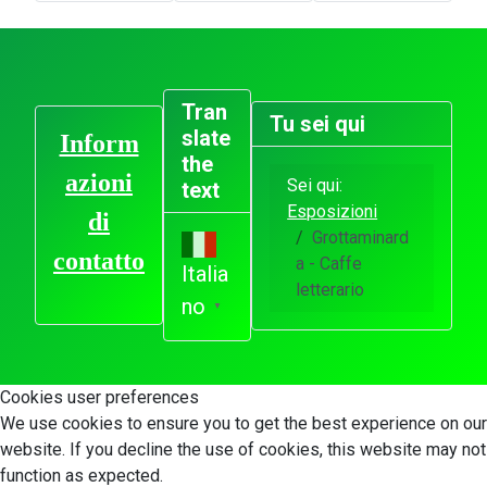
Tran
Tu sei qui
slate
Inform
the
azioni
Sei qui:
text
Esposizioni
di
Grottaminard
contatto
a - Caffe
Italia
letterario
no
▼
Cookies user preferences
We use cookies to ensure you to get the best experience on our
website. If you decline the use of cookies, this website may not
function as expected.