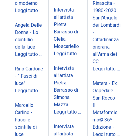
o moderno
Rinascita -
Intervista
Leggi tutto …
1980-2020
all’artista
Sant'Angelo
Pietra
Angela Delle
dei Lombardi
Barrasso di
Donne - Lo
-
Clelia
scintillio
Cittadinanza
Moscariello
della luce
onoraria
Leggi tutto …
Leggi tutto …
all'Arma dei
CC
Intervista
Rino Cardone
Leggi tutto …
all’artista
- “ Fasci di
Pietra
luce"
Matera - Ex
Barrasso di
Leggi tutto …
Ospedale
Simona
San Rocco -
Mazza
Marcello
Il
Leggi tutto …
Carlino -
Metaformis
Fasci e
mo© 36^
Intervista
scintille di
Edizione -
all’artista
luce
Leggi tutto …