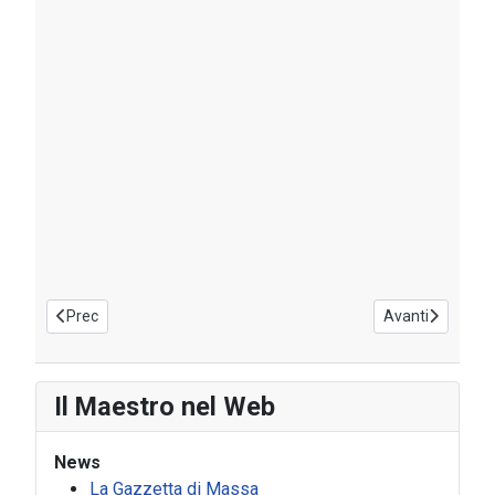
Articolo precedente: Gravedona ed Uniti, Palazzo Gallio - Bie
Articolo success
Prec
Avanti
Il Maestro nel Web
News
La Gazzetta di Massa