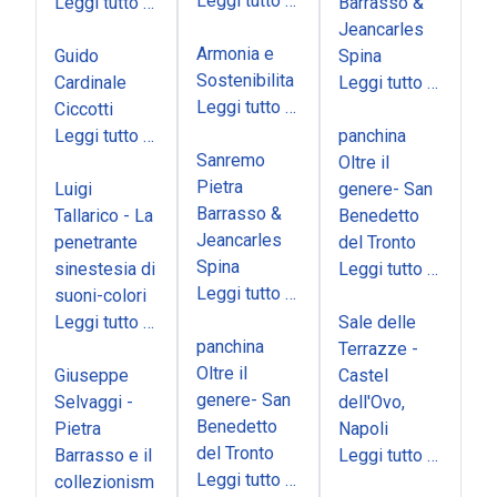
Leggi tutto …
Leggi tutto …
Barrasso &
Jeancarles
Armonia e
Guido
Spina
Sostenibilita
Cardinale
Leggi tutto …
Leggi tutto …
Ciccotti
Leggi tutto …
panchina
Sanremo
Oltre il
Pietra
Luigi
genere- San
Barrasso &
Tallarico - La
Benedetto
Jeancarles
penetrante
del Tronto
Spina
sinestesia di
Leggi tutto …
Leggi tutto …
suoni-colori
Leggi tutto …
Sale delle
panchina
Terrazze -
Oltre il
Giuseppe
Castel
genere- San
Selvaggi -
dell'Ovo,
Benedetto
Pietra
Napoli
del Tronto
Barrasso e il
Leggi tutto …
Leggi tutto …
collezionism