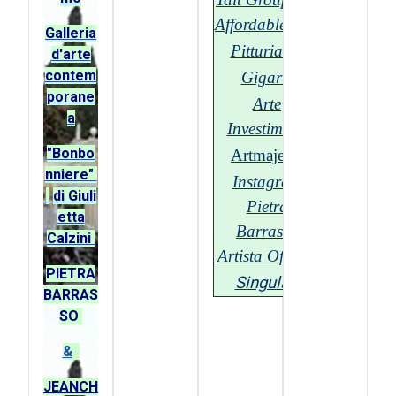
Affordable.com
G
alleria
Pitturiamo
d'arte
contem
Gigarte
porane
Arte
a
Investimenti
"Bonbo
Artmajeur
nniere"
Instagram
di Giuli
Pietra
etta
Barrasso
Calzini
Artista Official
PIETRA
Singulart
BARRAS
SO
&
JEANCH