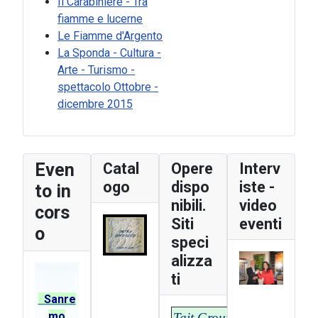
Il Carabiniere - Tra
fiamme e lucerne
Le Fiamme d'Argento
La Sponda - Cultura -
Arte - Turismo -
spettacolo Ottobre -
dicembre 2015
Even
Catal
Opere
Interv
ogo
dispo
iste -
to in
nibili.
video
cors
Siti
eventi
o
speci
alizza
ti
Sanre
mo
Tait Group - T-