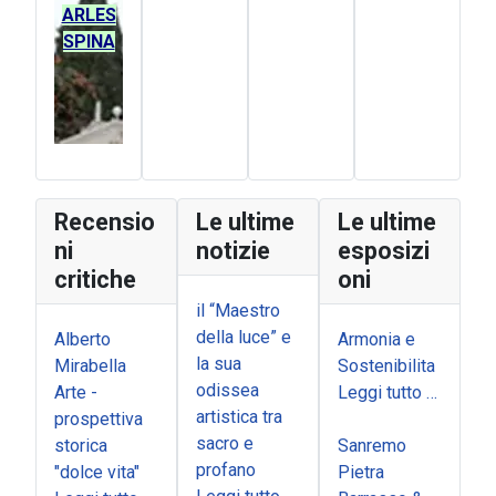
ARLES
SPINA
Recensio
Le ultime
Le ultime
ni
notizie
esposizi
critiche
oni
il “Maestro
della luce” e
Alberto
Armonia e
la sua
Mirabella
Sostenibilita
odissea
Arte -
Leggi tutto …
artistica tra
prospettiva
sacro e
storica
Sanremo
profano
"dolce vita"
Pietra