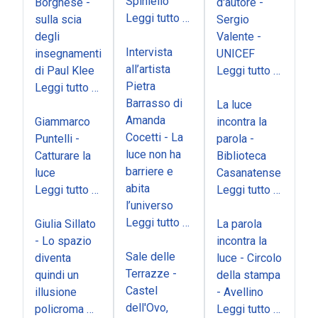
Spiniello
Borghese -
d'autore -
Leggi tutto …
sulla scia
Sergio
degli
Valente -
Intervista
insegnamenti
UNICEF
all’artista
di Paul Klee
Leggi tutto …
Pietra
Leggi tutto …
Barrasso di
La luce
Amanda
Giammarco
incontra la
Cocetti - La
Puntelli -
parola -
luce non ha
Catturare la
Biblioteca
barriere e
luce
Casanatense
abita
Leggi tutto …
Leggi tutto …
l’universo
Leggi tutto …
Giulia Sillato
La parola
- Lo spazio
incontra la
Sale delle
diventa
luce - Circolo
Terrazze -
quindi un
della stampa
Castel
illusione
- Avellino
dell'Ovo,
policroma …
Leggi tutto …