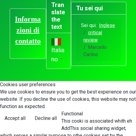
Tran
Tu sei qui
slate
Informa
the
Sei qui:
Inglese
text
zioni di
critical
review
contatto
Marcello
Italia
Carlino
no
▼
Cookies user preferences
We use cookies to ensure you to get the best experience on our
website. If you decline the use of cookies, this website may not
function as expected.
Functional
Accept all
Decline all
This cooki is associated whith eh
AddThis social sharing widget,
which serves a similar purpose to othe cookies set by the