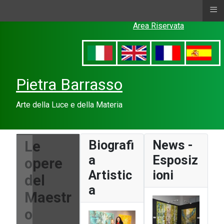
≡
Area Riservata
Pietra Barrasso
Arte della Luce e della Materia
Le
Biografi
News -
a
Esposiz
opere
Artistic
ioni
del
a
Maestr
o