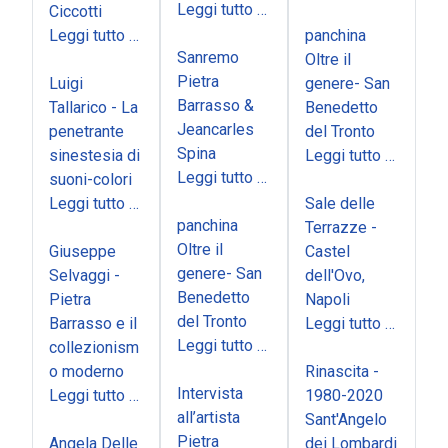
Leggi tutto …
Ciccotti
Leggi tutto …
panchina
Sanremo
Oltre il
Pietra
Luigi
genere- San
Barrasso &
Tallarico - La
Benedetto
Jeancarles
penetrante
del Tronto
Spina
sinestesia di
Leggi tutto …
Leggi tutto …
suoni-colori
Leggi tutto …
Sale delle
panchina
Terrazze -
Oltre il
Giuseppe
Castel
genere- San
Selvaggi -
dell'Ovo,
Benedetto
Pietra
Napoli
del Tronto
Barrasso e il
Leggi tutto …
Leggi tutto …
collezionism
o moderno
Rinascita -
Intervista
Leggi tutto …
1980-2020
all’artista
Sant'Angelo
Pietra
Angela Delle
dei Lombardi