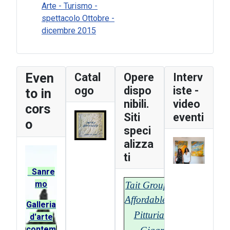
Arte - Turismo -
spettacolo Ottobre -
In the word
dicembre 2015
Even
Catal
Opere
Interv
ogo
dispo
iste -
to in
nibili.
video
cors
Siti
eventi
o
speci
alizza
ti
Sanre
mo
Tait Group - T-
Affordable.com
G
alleria
Pitturiamo
d'arte
contem