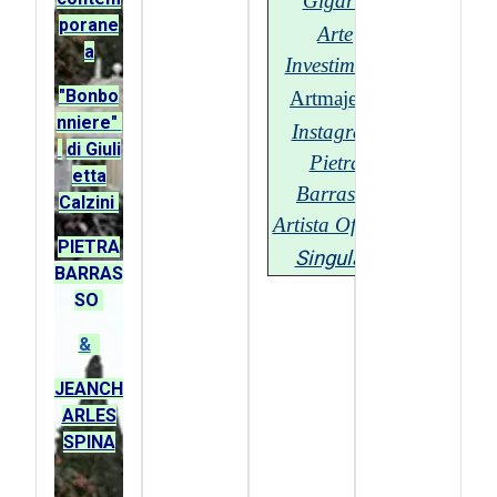
Gigarte
porane
Arte
a
Investimenti
"Bonbo
Artmajeur
nniere"
Instagram
di Giuli
Pietra
etta
Barrasso
Calzini
Artista Official
PIETRA
Singulart
BARRAS
SO
&
JEANCH
ARLES
SPINA