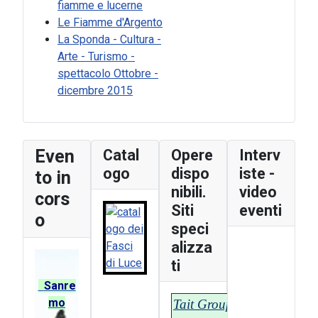
fiamme e lucerne
Le Fiamme d'Argento
La Sponda - Cultura -
Arte - Turismo -
spettacolo Ottobre -
dicembre 2015
Even
Catal
Opere
Interv
ogo
dispo
iste -
to in
nibili.
video
cors
Siti
eventi
o
speci
alizza
ti
Sanre
mo
Tait Group - T-