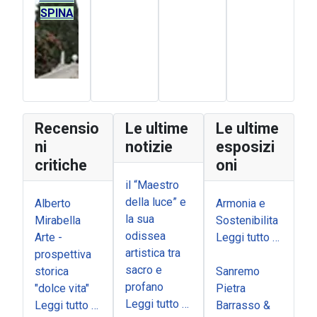
SPINA
Recensio
Le ultime
Le ultime
ni
notizie
esposizi
critiche
oni
il “Maestro
della luce” e
Alberto
Armonia e
la sua
Mirabella
Sostenibilita
odissea
Arte -
Leggi tutto …
artistica tra
prospettiva
sacro e
storica
Sanremo
profano
"dolce vita"
Pietra
Leggi tutto …
Leggi tutto …
Barrasso &