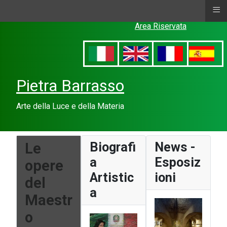
≡
Area Riservata
Pietra Barrasso
Arte della Luce e della Materia
Le
Biografi
News -
a
Esposiz
opere
Artistic
ioni
del
a
Maestr
o