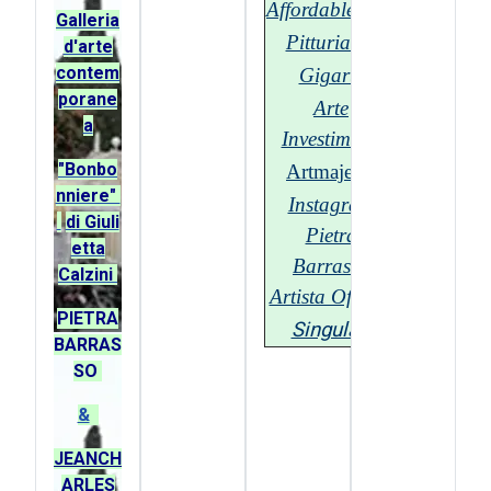
Affordable.com
G
alleria
Pitturiamo
d'arte
contem
Gigarte
porane
Arte
a
Investimenti
"Bonbo
Artmajeur
nniere"
Instagram
di Giuli
Pietra
etta
Barrasso
Calzini
Artista Official
PIETRA
Singulart
BARRAS
SO
&
JEANCH
ARLES