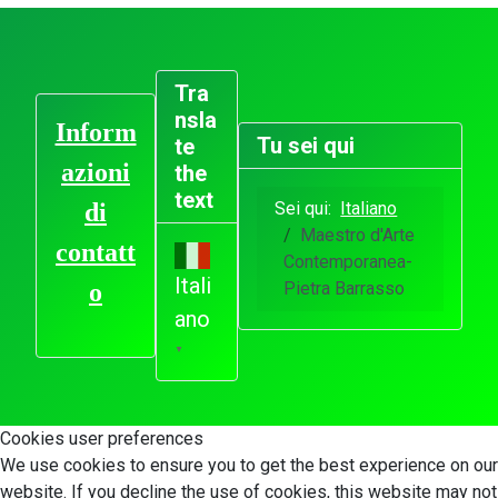
Tra
nsla
Inform
Tu sei qui
te
azioni
the
text
Sei qui:
Italiano
di
Maestro d'Arte
contatt
Contemporanea-
Itali
Pietra Barrasso
o
ano
▼
Cookies user preferences
We use cookies to ensure you to get the best experience on our
website. If you decline the use of cookies, this website may not