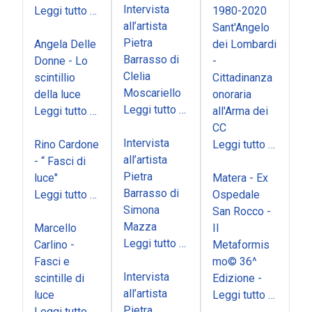
Intervista
Leggi tutto …
1980-2020
all’artista
Sant'Angelo
Pietra
Angela Delle
dei Lombardi
Barrasso di
Donne - Lo
-
Clelia
scintillio
Cittadinanza
Moscariello
della luce
onoraria
Leggi tutto …
Leggi tutto …
all'Arma dei
CC
Intervista
Rino Cardone
Leggi tutto …
all’artista
- “ Fasci di
Pietra
luce"
Matera - Ex
Barrasso di
Leggi tutto …
Ospedale
Simona
San Rocco -
Mazza
Marcello
Il
Leggi tutto …
Carlino -
Metaformis
Fasci e
mo© 36^
Intervista
scintille di
Edizione -
all’artista
luce
Leggi tutto …
Pietra
Leggi tutto …