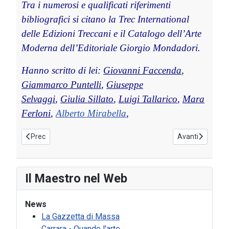
Tra i numerosi e qualificati riferimenti
bibliografici si citano la Trec International
delle Edizioni Treccani e il Catalogo dell’Arte
Moderna dell’Editoriale Giorgio Mondadori.
Hanno scritto di lei:
Giovanni Faccenda
,
Giammarco Puntelli
,
Giuseppe
Selvaggi
,
Giulia Sillato
,
Luigi Tallarico
,
Mara
Ferloni
,
Alberto Mirabella
,
Articolo precedente: Critica
Articolo succes
Prec
Avanti
Il Maestro nel Web
News
La Gazzetta di Massa
Carrara - Quando l'arte