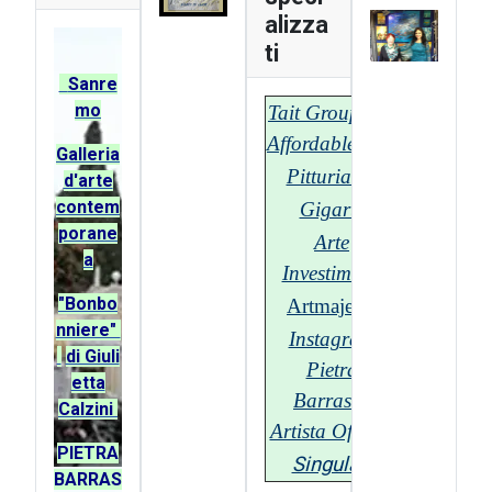
alizza
ti
Sanre
mo
Tait Group - T-
Affordable.com
G
alleria
Pitturiamo
d'arte
contem
Gigarte
porane
Arte
a
Investimenti
"Bonbo
Artmajeur
nniere"
Instagram
di Giuli
Pietra
etta
Barrasso
Calzini
Artista Official
PIETRA
Singulart
BARRAS