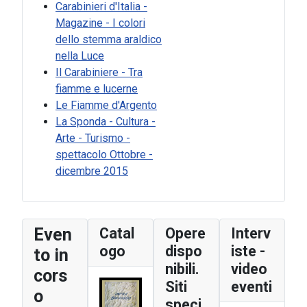
Carabinieri d'Italia -
Magazine - I colori
dello stemma araldico
nella Luce
Il Carabiniere - Tra
fiamme e lucerne
Le Fiamme d'Argento
La Sponda - Cultura -
Arte - Turismo -
spettacolo Ottobre -
dicembre 2015
Even
Catal
Opere
Interv
ogo
dispo
iste -
to in
nibili.
video
cors
Siti
eventi
o
speci