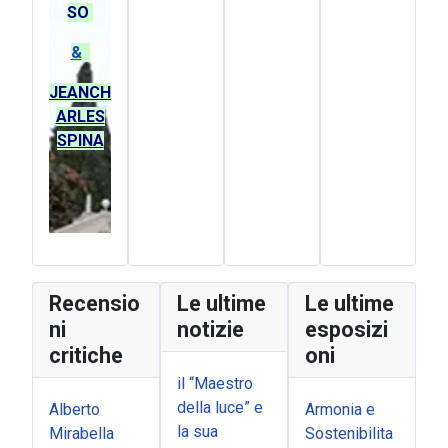
SO
&
JEANCH
ARLES
SPINA
Recensio
Le ultime
Le ultime
ni
notizie
esposizi
critiche
oni
il “Maestro
della luce” e
Alberto
Armonia e
la sua
Mirabella
Sostenibilita