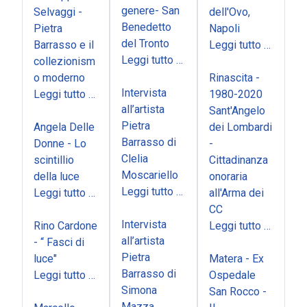
genere- San
Selvaggi -
dell'Ovo,
Benedetto
Pietra
Napoli
del Tronto
Barrasso e il
Leggi tutto …
Leggi tutto …
collezionism
o moderno
Rinascita -
Intervista
Leggi tutto …
1980-2020
all’artista
Sant'Angelo
Pietra
Angela Delle
dei Lombardi
Barrasso di
Donne - Lo
-
Clelia
scintillio
Cittadinanza
Moscariello
della luce
onoraria
Leggi tutto …
Leggi tutto …
all'Arma dei
CC
Intervista
Rino Cardone
Leggi tutto …
all’artista
- “ Fasci di
Pietra
luce"
Matera - Ex
Barrasso di
Leggi tutto …
Ospedale
Simona
San Rocco -
Mazza