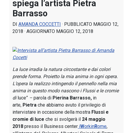
spiega l’artista Pietra
Barrasso
DI
AMANDA COCCETTI
· PUBBLICATO
MAGGIO 12,
2018
· AGGIORNATO
MAGGIO 12, 2018
La luce irradia la natura circostante e dai colori
prende forma. Proietto la mia anima in ogni opera.
L’opera la realizzo intingendo il pennello nella mia
anima in questo modo nascono i Flussi e le cromie
di
luce”
–
parola di
Pierina Barrasso,
in
arte,
Pietra
che abbiamo avuto il privilegio di
intervistare in occasione della mostra
Flussi e
cromie di luce
che si svolgerà il
24 maggio
2018
presso il Business center
i
W
orkin
R
ome
,