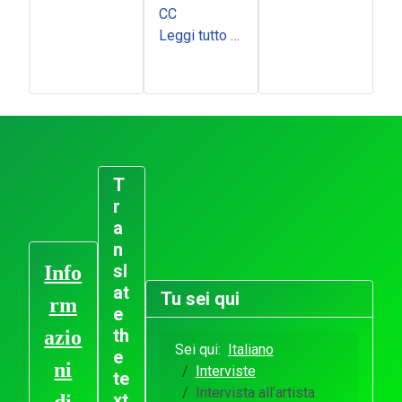
CC
Leggi tutto …
T
r
a
n
sl
Info
at
Tu sei qui
rm
e
th
azio
Sei qui:
Italiano
e
ni
Interviste
te
Intervista all’artista
xt
di