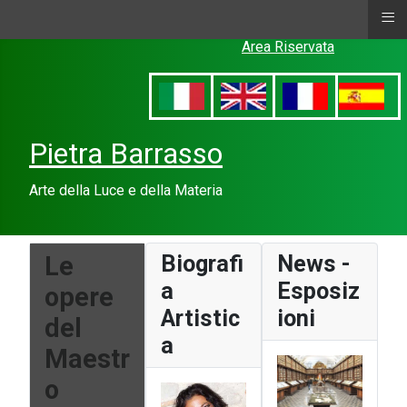
≡
Area Riservata
Pietra Barrasso
Arte della Luce e della Materia
Le
Biografi
News -
a
Esposiz
opere
Artistic
ioni
del
a
Maestr
o