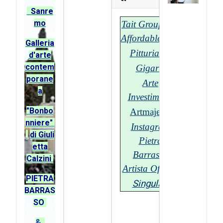
Sanre
mo
Tait Group - T-
Affordable.com
G
alleria
Pitturiamo
d'arte
contem
Gigarte
porane
Arte
a
Investimenti
"Bonbo
Artmajeur
nniere"
Instagram
di Giuli
Pietra
etta
Barrasso
Calzini
Artista Official
PIETRA
Singulart
BARRAS
SO
&