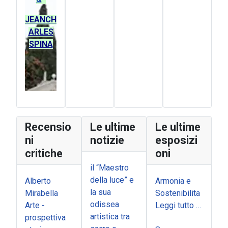
JEANCH
ARLES
SPINA
Recensio
Le ultime
Le ultime
ni
notizie
esposizi
critiche
oni
il “Maestro
della luce” e
Alberto
Armonia e
la sua
Mirabella
Sostenibilita
odissea
Arte -
Leggi tutto …
artistica tra
prospettiva