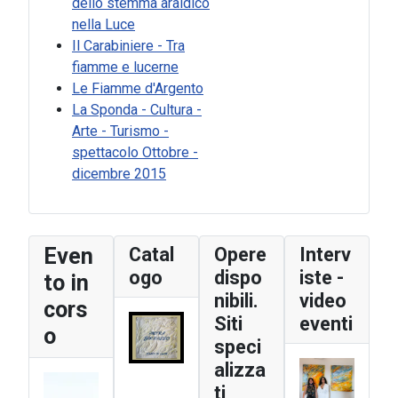
dello stemma araldico
nella Luce
Il Carabiniere - Tra
fiamme e lucerne
Le Fiamme d'Argento
La Sponda - Cultura -
Arte - Turismo -
spettacolo Ottobre -
dicembre 2015
Even
Catal
Opere
Interv
ogo
dispo
iste -
to in
nibili.
video
cors
Siti
eventi
o
speci
alizza
ti