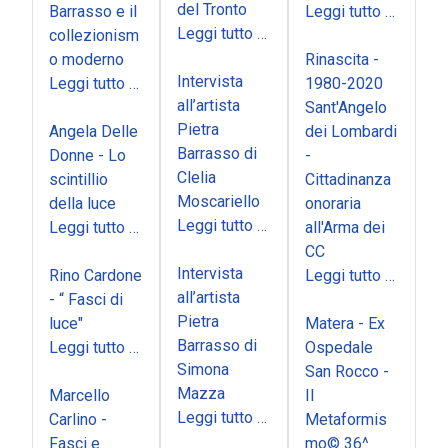
del Tronto
Barrasso e il
Leggi tutto …
Leggi tutto …
collezionism
o moderno
Rinascita -
Intervista
Leggi tutto …
1980-2020
all’artista
Sant'Angelo
Pietra
Angela Delle
dei Lombardi
Barrasso di
Donne - Lo
-
Clelia
scintillio
Cittadinanza
Moscariello
della luce
onoraria
Leggi tutto …
Leggi tutto …
all'Arma dei
CC
Intervista
Rino Cardone
Leggi tutto …
all’artista
- “ Fasci di
Pietra
luce"
Matera - Ex
Barrasso di
Leggi tutto …
Ospedale
Simona
San Rocco -
Mazza
Marcello
Il
Leggi tutto …
Carlino -
Metaformis
Fasci e
mo© 36^