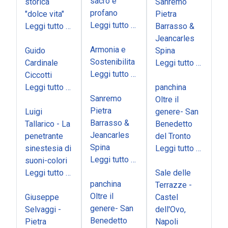
sacro e
storica
Sanremo
profano
"dolce vita"
Pietra
Leggi tutto …
Leggi tutto …
Barrasso &
Jeancarles
Armonia e
Guido
Spina
Sostenibilita
Cardinale
Leggi tutto …
Leggi tutto …
Ciccotti
Leggi tutto …
panchina
Sanremo
Oltre il
Pietra
Luigi
genere- San
Barrasso &
Tallarico - La
Benedetto
Jeancarles
penetrante
del Tronto
Spina
sinestesia di
Leggi tutto …
Leggi tutto …
suoni-colori
Leggi tutto …
Sale delle
panchina
Terrazze -
Oltre il
Giuseppe
Castel
genere- San
Selvaggi -
dell'Ovo,
Benedetto
Pietra
Napoli