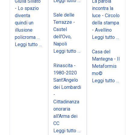
Leggi tutto …
Giulia Sillato
La parola
- Lo spazio
incontra la
Sale delle
diventa
luce - Circolo
Terrazze -
quindi un
della stampa
Castel
illusione
- Avellino
dell'Ovo,
policroma …
Leggi tutto …
Napoli
Leggi tutto …
Leggi tutto …
Casa del
Mantegna - Il
Rinascita -
Metaformis
1980-2020
mo©
Sant'Angelo
Leggi tutto …
dei Lombardi
-
Cittadinanza
onoraria
all'Arma dei
CC
Leggi tutto …