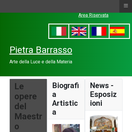
≡
Area Riservata
Pietra Barrasso
Arte della Luce e della Materia
Le
Biografi
News -
a
Esposiz
opere
Artistic
ioni
del
a
Maestr
o