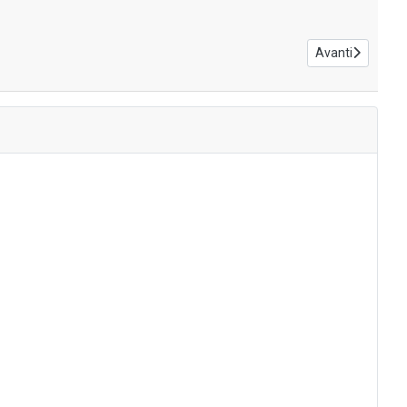
Articolo success
Avanti