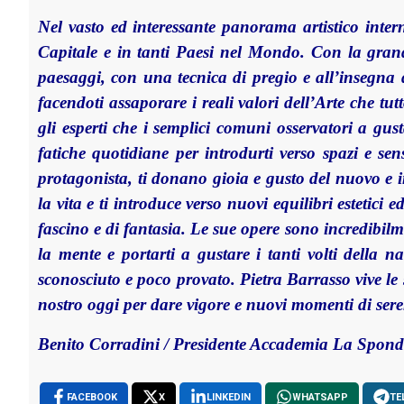
Nel vasto ed interessante panorama artistico inte
Capitale e in tanti Paesi nel Mondo. Con la grande
paesaggi, con una tecnica di pregio e all’insegna
facendoti assaporare i reali valori dell’Arte che tu
gli esperti che i semplici comuni osservatori a gust
fatiche quotidiane per introdurti verso spazi e sens
protagonista, ti donano gioia e gusto del nuovo e in
la vita e ti introduce verso nuovi equilibri estetici e
fascino e di fantasia. Le sue opere sono incredibilm
la mente e portarti a gustare i tanti volti della 
sconosciuto e poco provato. Pietra Barrasso vive le s
nostro oggi per dare vigore e nuovi momenti di sere
Benito Corradini / Presidente Accademia La Spo
FACEBOOK
X
LINKEDIN
WHATSAPP
TE