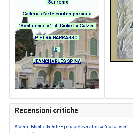
Sanremo
G
alleria d'arte contemporanea
"Bonbonniere"
di Giulietta Calzini
PIETRA BARRASSO
&
JEANCHARLES SPINA
Recensioni critiche
Alberto Mirabella Arte - prospettiva storica "dolce vita"