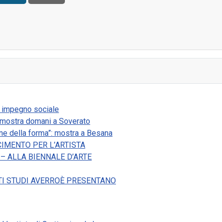
 "dolce vita"
a impegno sociale
la mostra domani a Soverato
ne della forma”: mostra a Besana
IMENTO PER L’ARTISTA
– ALLA BIENNALE D’ARTE
TI STUDI AVERROÈ PRESENTANO