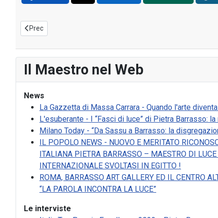
Articolo precedente: Alberto Mirabella Arte - prospettiva storica
Prec
Il Maestro nel Web
News
La Gazzetta di Massa Carrara - Quando l'arte divent
L'esuberante - I “Fasci di luce” di Pietra Barrasso: 
Milano Today - “Da Sassu a Barrasso: la disgregazio
IL POPOLO NEWS - NUOVO E MERITATO RICONOSC
ITALIANA PIETRA BARRASSO – MAESTRO DI LUCE 
INTERNAZIONALE SVOLTASI IN EGITTO !
ROMA, BARRASSO ART GALLERY ED IL CENTRO AL
“LA PAROLA INCONTRA LA LUCE”
Le interviste