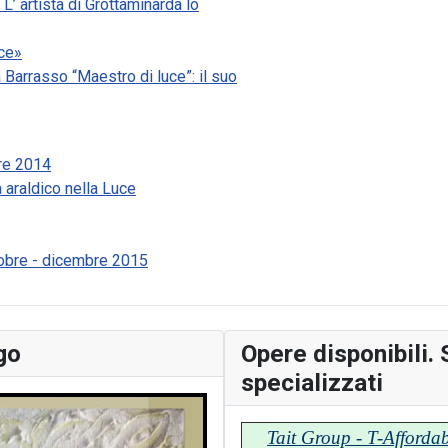
L’ artista di Grottaminarda lo
uce»
a Barrasso “Maestro di luce”: il suo
re 2014
a araldico nella Luce
tobre - dicembre 2015
go
Opere disponibili. S
specializzati
Tait Group - T-Afforda