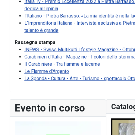
Italia Tv - Premio Eccellenza 2022 a Pietra Barrasso. 
dedica all’irpinia
l'Italiano - Pietra Barrasso: «La mia identità è nella l
L'Imprenditoria Italiana - Intervista esclusiva a Pietr
talento è grande
Rassegna stampa
INEWS - Swiss Multikulti Lfestyle Magazine - Ottob
Carabinieri d'Italia - Magazine - I colori dello stemm
Il Carabiniere - Tra fiamme e lucerne
Le Fiamme d'Argento
La Sponda - Cultura - Arte - Turismo - spettacolo Ot
Evento in corso
Catalo