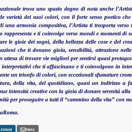
rnazionale trova uno spazio degno di nota anche l’Artis
 varietà dei suoi colori, con il forte senso poetico che 
 di una armonia compositiva,
l’Artista ti trasporta vers
tto rappresenta e ti coinvolge verso mondi e momenti di s
are le gioie dei sogni, della bellezza delle cose e del cr
azioni che ti donano gioia, sensibilità, attrazione nelle
 attesa di trovare vie migliori per sentirsi quasi protago
d interpretativi che ti affascinano e ti coinvolgono in inte
ente un trionfo di colori, con eccezionali sfumature crom
natura, della vita, del quotidiano, quasi un indirizzo a
ue intensità creative con la gioia di donare serenità alla 
nità per proseguire a tutti il “cammino della vita” con m
ndaRoma.
LEGRAM
EMAIL