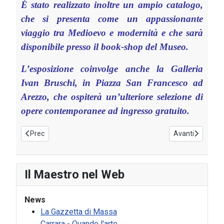
È stato realizzato inoltre un ampio catalogo,
che si presenta come un appassionante
viaggio tra Medioevo e modernità e che sarà
disponibile presso il book-shop del Museo.
L’esposizione coinvolge anche la Galleria
Ivan Bruschi, in Piazza San Francesco ad
Arezzo, che ospiterà un’ulteriore selezione di
opere contemporanee ad ingresso gratuito.
Articolo precedente: Rocca Paolina -Perugia
Articolo succes
Prec
Avanti
Il Maestro nel Web
News
La Gazzetta di Massa
Carrara - Quando l'arte