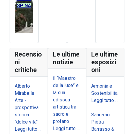
SPINA
Recensio
Le ultime
Le ultime
ni
notizie
esposizi
critiche
oni
il “Maestro
della luce” e
Alberto
Armonia e
la sua
Mirabella
Sostenibilita
odissea
Arte -
Leggi tutto …
artistica tra
prospettiva
sacro e
storica
Sanremo
profano
"dolce vita"
Pietra
Leggi tutto …
Leggi tutto …
Barrasso &