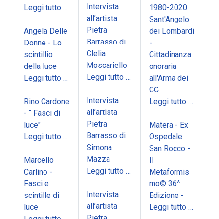
Intervista
Leggi tutto …
1980-2020
all’artista
Sant'Angelo
Pietra
Angela Delle
dei Lombardi
Barrasso di
Donne - Lo
-
Clelia
scintillio
Cittadinanza
Moscariello
della luce
onoraria
Leggi tutto …
Leggi tutto …
all'Arma dei
CC
Intervista
Rino Cardone
Leggi tutto …
all’artista
- “ Fasci di
Pietra
luce"
Matera - Ex
Barrasso di
Leggi tutto …
Ospedale
Simona
San Rocco -
Mazza
Marcello
Il
Leggi tutto …
Carlino -
Metaformis
Fasci e
mo© 36^
Intervista
scintille di
Edizione -
all’artista
luce
Leggi tutto …
Pietra
Leggi tutto …