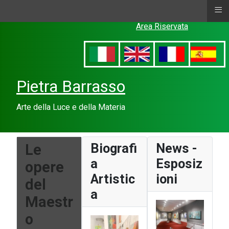
≡
Area Riservata
Pietra Barrasso
Arte della Luce e della Materia
Le
Biografi
News -
a
Esposiz
opere
Artistic
ioni
del
a
Maestr
o