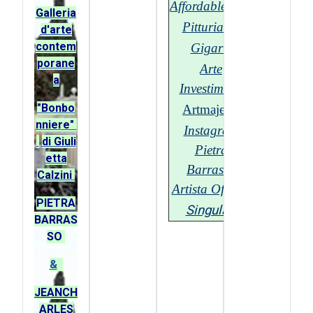
Affordable.com
G
alleria
Pitturiamo
d'arte
contem
Gigarte
porane
Arte
a
Investimenti
"Bonbo
Artmajeur
nniere"
Instagram
di Giuli
Pietra
etta
Barrasso
Calzini
Artista Official
PIETRA
Singulart
BARRAS
SO
&
JEANCH
ARLES