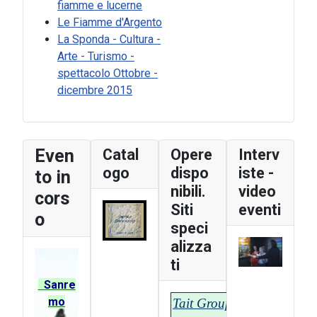
fiamme e lucerne
Le Fiamme d'Argento
La Sponda - Cultura -
Arte - Turismo -
spettacolo Ottobre -
dicembre 2015
Even
Catal
Opere
Interv
ogo
dispo
iste -
to in
nibili.
video
cors
Siti
eventi
o
speci
alizza
ti
Sanre
mo
Tait Group - T-